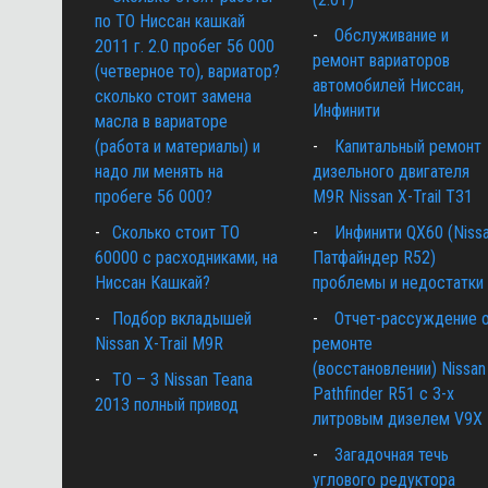
по ТО Ниссан кашкай
Обслуживание и
2011 г. 2.0 пробег 56 000
ремонт вариаторов
(четверное то), вариатор?
автомобилей Ниссан,
сколько стоит замена
Инфинити
масла в вариаторе
(работа и материалы) и
Капитальный ремонт
надо ли менять на
дизельного двигателя
пробеге 56 000?
M9R Nissan X-Trail T31
Сколько стоит ТО
Инфинити QX60 (Niss
60000 с расходниками, на
Патфайндер R52)
Ниссан Кашкай?
проблемы и недостатки
Подбор вкладышей
Отчет-рассуждение 
Nissan X-Trail M9R
ремонте
(восстановлении) Nissan
ТО – 3 Nissan Teana
Pathfinder R51 c 3-х
2013 полный привод
литровым дизелем V9X
Загадочная течь
углового редуктора