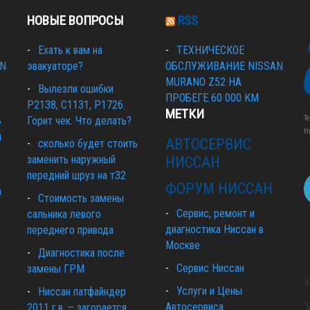
НОВЫЕ ВОПРОСЫ
RSS
Ехать к вам на
ТЕХНИЧЕСКОЕ
AN
эвакуаторе?
ОБСЛУЖИВАНИЕ NISSAN
MURANO Z52 НА
Вылезли ошибки
ПРОБЕГЕ 60 000 КМ
Р2138, С1131, Р1726.
МЕТКИ
Т
ь
Горит чек. Что делать?
Н
й
АВТОСЕРВИС
сколько будет стоить
заменить наружный
НИССАН
передний шруз на т32
ФОРУМ НИССАН
а
Cтоимость замены
Сервис, ремонт и
сальника левого
диагностика Ниссан в
переднего привода
Москве
Диагностика после
Сервис Ниссан
замены ГРМ
Услуги и Цены
Ниссан патфайндер
Автосервиса
2011 г.в. – загорается