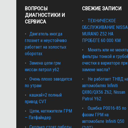
ВОПРОСЫ
СВЕЖИЕ ЗАПИСИ
ДИАГНОСТИКИ И
ТЕХНИЧЕСКОЕ
СЕРВИСА
ОБСЛУЖИВАНИЕ NISS
Двигатель иногда
MURANO Z52 НА
глохнет и неустойчиво
ПРОБЕГЕ 60 000 КМ
работает на холостых
Менять или не менят
оборотах
фильтры тонкой и грубо
Замена цепи грм
очистки в вариаторе при
ниссан патрол y62
замене масла?
Очень плохо заводится
Не работает ТНВД н
по утрам
автомобилях Infiniti
QX80/QX56 Z62, Nissan
кашкай+2 полный
Patrol Y62.
привод CVT
Ошибка P0016-85 по
Цепи, натяжители ГРМ
фазам ГРМ на
– Патфайндер
автомобиле Infiniti Q50
Сколько стоят работы
(2.0T)