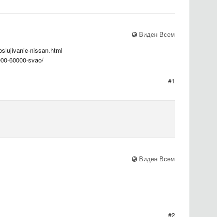
Виден Всем
slujivanie-nissan.html
0000-60000-svao/
#1
Виден Всем
#2