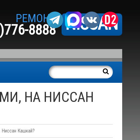
РЕМОНТ
NISSAN
)776-8888
МИ, НА НИССАН
а Ниссан Кашкай?