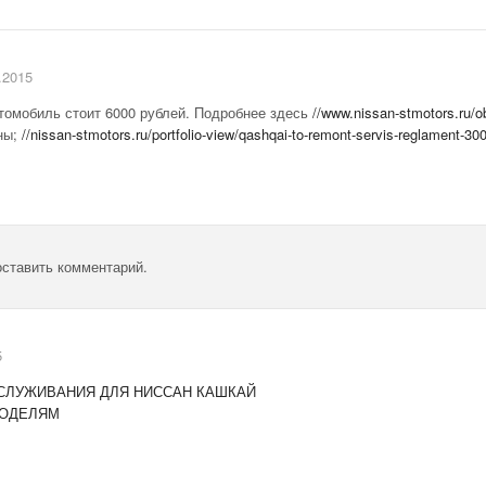
.2015
томобиль стоит 6000 рублей. Подробнее здесь
//www.nissan-stmotors.ru/ob
ны;
//nissan-stmotors.ru/portfolio-view/qashqai-to-remont-servis-reglament-3
оставить комментарий.
5
СЛУЖИВАНИЯ ДЛЯ НИССАН КАШКАЙ
МОДЕЛЯМ