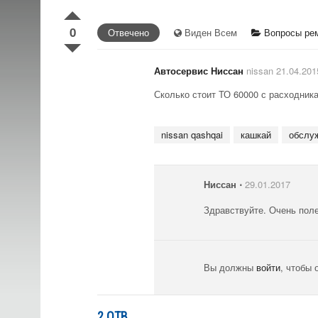
0
Отвечено
Виден Всем
Вопросы рем
Автосервис Ниссан
nissan 21.04.201
Сколько стоит ТО 60000 с расходник
nissan qashqai
кашкай
обслу
Ниссан
⋅
29.01.2017
Здравствуйте. Очень поле
Вы должны
войти
, чтобы 
2
ОТВ.