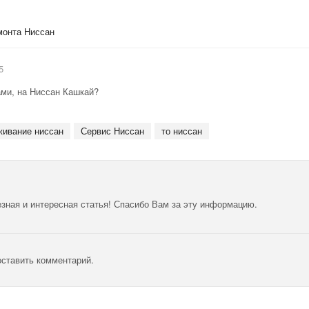
онта Ниссан
5
ами, на Ниссан Кашкай?
живание ниссан
Сервис Ниссан
то ниссан
зная и интересная статья! Спасибо Вам за эту информацию.
оставить комментарий.