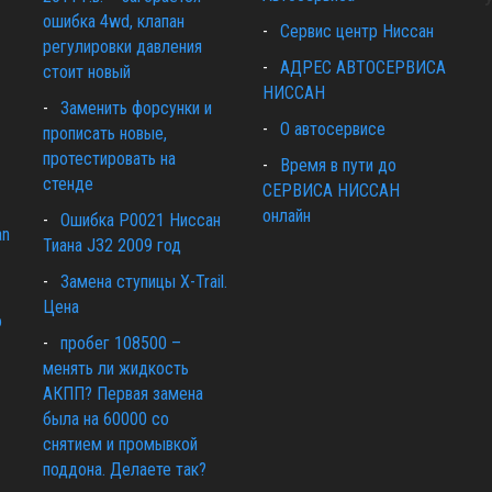
ошибка 4wd, клапан
Сервис центр Ниссан
регулировки давления
АДРЕС АВТОСЕРВИСА
стоит новый
НИССАН
Заменить форсунки и
О автосервисе
прописать новые,
протестировать на
Время в пути до
стенде
СЕРВИСА НИССАН
онлайн
Ошибка Р0021 Ниссан
an
Тиана J32 2009 год
Замена ступицы X-Trail.
Цена
о
пробег 108500 –
менять ли жидкость
АКПП? Первая замена
была на 60000 со
снятием и промывкой
поддона. Делаете так?