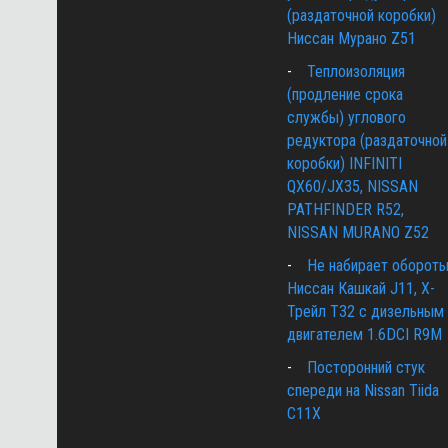
(раздаточной коробки)
Ниссан Мурано Z51
Теплоизоляция
(продление срока
службы) углового
редуктора (раздаточной
коробки) INFINITI
QX60/JX35, NISSAN
PATHFINDER R52,
NISSAN MURANO Z52
Не набирает оборот
Ниссан Кашкай J11, Х-
Трейл T32 с дизельным
двигателем 1.6DCI R9M
Посторонний стук
спереди на Nissan Tiida
C11X