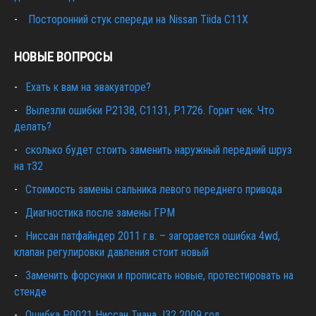
Посторонний стук спереди на Nissan Tiida C11X
НОВЫЕ ВОПРОСЫ
Ехать к вам на эвакуаторе?
Вылезли ошибки Р2138, С1131, Р1726. Горит чек. Что
делать?
сколько будет стоить заменить наружный передний шруз
на т32
Cтоимость замены сальника левого переднего привода
Диагностика после замены ГРМ
Ниссан патфайндер 2011 г.в. – загорается ошибка 4wd,
клапан регулировки давления стоит новый
Заменить форсунки и прописать новые, протестировать на
стенде
Ошибка Р0021 Ниссан Тиана J32 2009 год