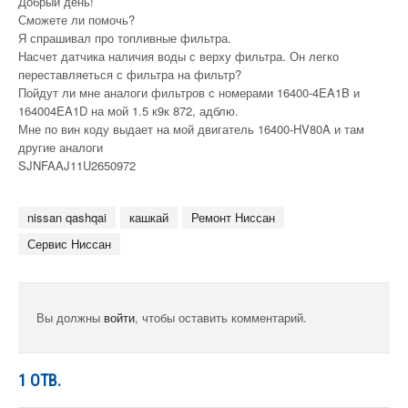
Добрый день!
Сможете ли помочь?
Я спрашивал про топливные фильтра.
Насчет датчика наличия воды с верху фильтра. Он легко
переставляеться с фильтра на фильтр?
Пойдут ли мне аналоги фильтров с номерами 16400-4EA1B и
164004EA1D на мой 1.5 к9к 872, адблю.
Мне по вин коду выдает на мой двигатель 16400-HV80A и там
другие аналоги
SJNFAAJ11U2650972
nissan qashqai
кашкай
Ремонт Ниссан
Сервис Ниссан
Вы должны
войти
, чтобы оставить комментарий.
1
ОТВ.