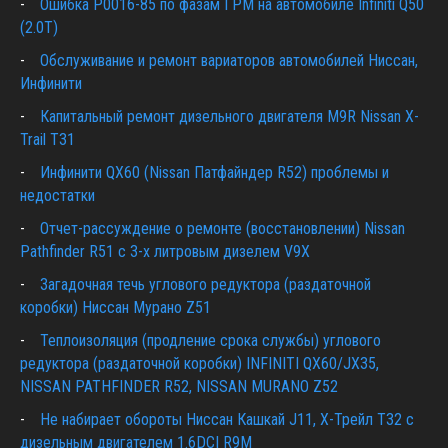
Ошибка P0016-85 по фазам ГРМ на автомобиле Infiniti Q50
(2.0T)
Обслуживание и ремонт вариаторов автомобилей Ниссан,
Инфинити
Капитальный ремонт дизельного двигателя M9R Nissan X-
Trail T31
Инфинити QX60 (Nissan Патфайндер R52) проблемы и
недостатки
Отчет-рассуждение о ремонте (восстановлении) Nissan
Pathfinder R51 c 3-х литровым дизелем V9X
Загадочная течь углового редуктора (раздаточной
коробки) Ниссан Мурано Z51
Теплоизоляция (продление срока службы) углового
редуктора (раздаточной коробки) INFINITI QX60/JX35,
NISSAN PATHFINDER R52, NISSAN MURANO Z52
Не набирает обороты Ниссан Кашкай J11, Х-Трейл T32 с
дизельным двигателем 1.6DCI R9M