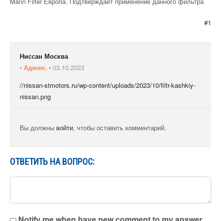
Mann Filter Европа. Подтверждает применение данного фильтра
#1
Ниссан Москва
⋅
Админ.
⋅
03.10.2023
//nissan-stmotors.ru/wp-content/uploads/2023/10/filtr-kashkiy-
nissan.png
Вы должны
войти
, чтобы оставить комментарий.
ОТВЕТИТЬ НА ВОПРОС:
Notify me when have new comment to my answer