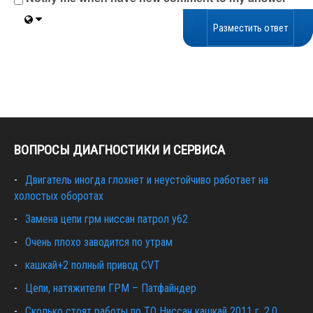
ВОПРОСЫ ДИАГНОСТИКИ И СЕРВИСА
Двигатель иногда глохнет и неустойчиво работает на
холостых оборотах
Замена цепи грм ниссан патрол y62
Очень плохо заводится по утрам
кашкай+2 полный привод CVT
Цепи, натяжители ГРМ – Патфайндер
Сколько стоят работы по ТО Ниссан кашкай 2011 г. 2.0