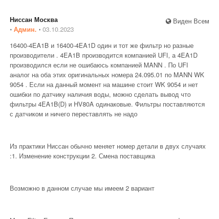
Ниссан Москва
Виден Всем
⋅
Админ.
⋅
03.10.2023
16400-4EA1B и 16400-4EA1D один и тот же фильтр но разные
производители . 4EA1B производится компанией UFI, а 4EA1D
производился если не ошибаюсь компанией MANN . По UFI
аналог на оба этих оригинальных номера 24.095.01 по MANN WK
9054 . Если на данный момент на машине стоит WK 9054 и нет
ошибки по датчику наличия воды, можно сделать вывод что
фильтры 4EA1B(D) и HV80A одинаковые. Фильтры поставляются
с датчиком и ничего переставлять не надо
Из практики Ниссан обычно меняет номер детали в двух случаях
:1. Изменение конструкции 2. Смена поставщика
Возможно в данном случае мы имеем 2 вариант