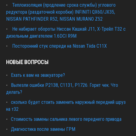
Теплоизоляция (продление срока службы) углового
редуктора (раздаточной коробки) INFINITI QX60/JX35,
NISSAN PATHFINDER R52, NISSAN MURANO Z52
Не набирает обороты Ниссан Кашкай J11, Х-Трейл T32 с
дизельным двигателем 1.6DCI R9M
Посторонний стук спереди на Nissan Tiida C11X
НОВЫЕ ВОПРОСЫ
Ехать к вам на эвакуаторе?
Вылезли ошибки Р2138, С1131, Р1726. Горит чек. Что
делать?
сколько будет стоить заменить наружный передний шруз
на т32
Cтоимость замены сальника левого переднего привода
Диагностика после замены ГРМ