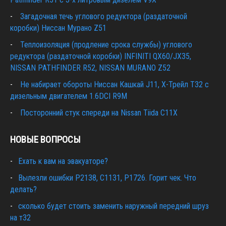
Загадочная течь углового редуктора (раздаточной
коробки) Ниссан Мурано Z51
Теплоизоляция (продление срока службы) углового
редуктора (раздаточной коробки) INFINITI QX60/JX35,
NISSAN PATHFINDER R52, NISSAN MURANO Z52
Не набирает обороты Ниссан Кашкай J11, Х-Трейл T32 с
дизельным двигателем 1.6DCI R9M
Посторонний стук спереди на Nissan Tiida C11X
НОВЫЕ ВОПРОСЫ
Ехать к вам на эвакуаторе?
Вылезли ошибки Р2138, С1131, Р1726. Горит чек. Что
делать?
сколько будет стоить заменить наружный передний шруз
на т32