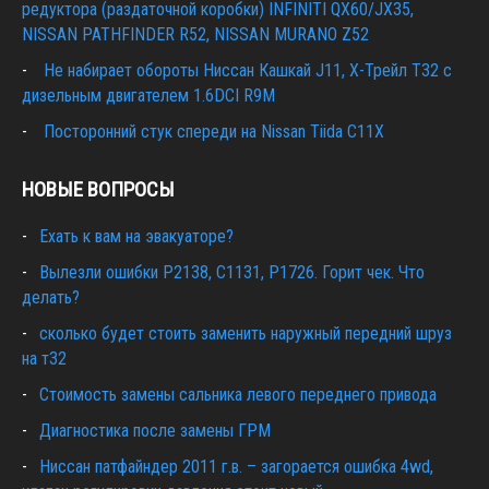
редуктора (раздаточной коробки) INFINITI QX60/JX35,
NISSAN PATHFINDER R52, NISSAN MURANO Z52
Не набирает обороты Ниссан Кашкай J11, Х-Трейл T32 с
дизельным двигателем 1.6DCI R9M
Посторонний стук спереди на Nissan Tiida C11X
НОВЫЕ ВОПРОСЫ
Ехать к вам на эвакуаторе?
Вылезли ошибки Р2138, С1131, Р1726. Горит чек. Что
делать?
сколько будет стоить заменить наружный передний шруз
на т32
Cтоимость замены сальника левого переднего привода
Диагностика после замены ГРМ
Ниссан патфайндер 2011 г.в. – загорается ошибка 4wd,