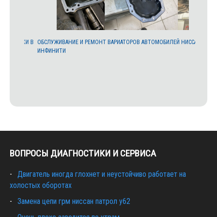
ИСТКИ В
ОБСЛУЖИВАНИЕ И РЕМОНТ ВАРИАТОРОВ АВТОМОБИЛЕЙ НИССАН,
ФИЛЬТР 
ИНФИНИТИ
T32, QAS
ВОПРОСЫ ДИАГНОСТИКИ И СЕРВИСА
Двигатель иногда глохнет и неустойчиво работает на
холостых оборотах
Замена цепи грм ниссан патрол y62