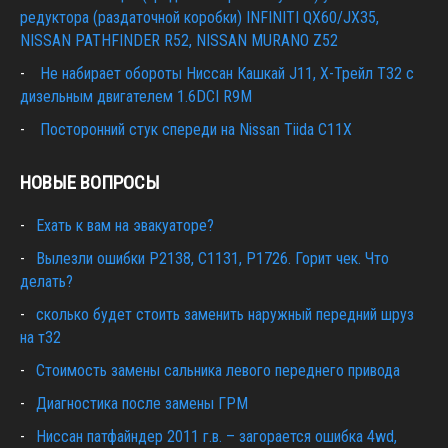
редуктора (раздаточной коробки) INFINITI QX60/JX35,
NISSAN PATHFINDER R52, NISSAN MURANO Z52
Не набирает обороты Ниссан Кашкай J11, Х-Трейл T32 с
дизельным двигателем 1.6DCI R9M
Посторонний стук спереди на Nissan Tiida C11X
НОВЫЕ ВОПРОСЫ
Ехать к вам на эвакуаторе?
Вылезли ошибки Р2138, С1131, Р1726. Горит чек. Что
делать?
сколько будет стоить заменить наружный передний шруз
на т32
Cтоимость замены сальника левого переднего привода
Диагностика после замены ГРМ
Ниссан патфайндер 2011 г.в. – загорается ошибка 4wd,