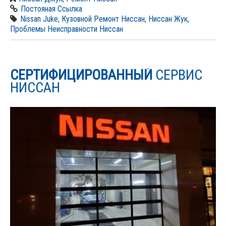
Постояная Ссылка
Nissan Juke
,
Кузовной Ремонт Ниссан
,
Ниссан Жук
,
Проблемы Неисправности Ниссан
СЕРТИФИЦИРОВАННЫЙ
СЕРВИС
НИССАН