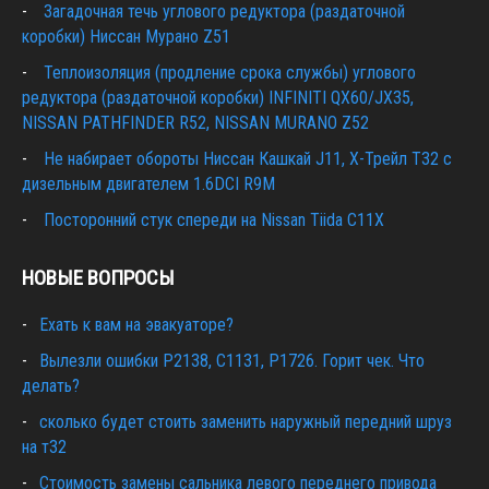
Загадочная течь углового редуктора (раздаточной
коробки) Ниссан Мурано Z51
Теплоизоляция (продление срока службы) углового
редуктора (раздаточной коробки) INFINITI QX60/JX35,
NISSAN PATHFINDER R52, NISSAN MURANO Z52
Не набирает обороты Ниссан Кашкай J11, Х-Трейл T32 с
дизельным двигателем 1.6DCI R9M
Посторонний стук спереди на Nissan Tiida C11X
НОВЫЕ ВОПРОСЫ
Ехать к вам на эвакуаторе?
Вылезли ошибки Р2138, С1131, Р1726. Горит чек. Что
делать?
сколько будет стоить заменить наружный передний шруз
на т32
Cтоимость замены сальника левого переднего привода