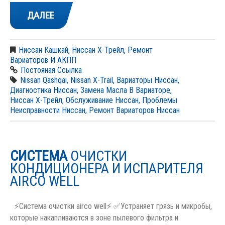
ДАЛЕЕ
Ниссан Кашкай
,
Ниссан Х-Трейл
,
Ремонт
Вариаторов И АКПП
Постояная Ссылка
Nissan Qashqai
,
Nissan X-Trail
,
Вариаторы Ниссан
,
Диагностика Ниссан
,
Замена Масла В Вариаторе
,
Ниссан Х-Трейл
,
Обслуживание Ниссан
,
Проблемы
Неисправности Ниссан
,
Ремонт Вариаторов Ниссан
СИСТЕМА
ОЧИСТКИ
КОНДИЦИОНЕРА И ИСПАРИТЕЛЯ
AIRCO WELL
⚡Система очистки airco well⚡ ✅Устраняет грязь и микробы,
которые накапливаются в зоне пылевого фильтра и