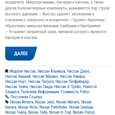
испарителе. Микроорганизмы, бактерии и плесень, а также
другие болезнетворные компоненты, вымываются под струей
высокого давления. ✅Быстро удаляет загрязнения и
отложения с поверхности испарителя ✅Удаляет биопленку,
образуемую микроорганизмами (грибками и бактериями)
✅Устраняет неприятный запах, причиной которого являются
бактерии и плесень…
ДАЛЕЕ
Модели Ниссан
,
Ниссан Альмера
,
Ниссан Джук
,
Ниссан Кашкай
,
Ниссан Мурано
,
Ниссан Навара
,
Ниссан Ноут
,
Ниссан Патрол
,
Ниссан Патфайндер
,
Ниссан Теана
,
Ниссан Тиида
,
Ниссан Х-Трейл
,
Новости
Сервиса
,
Полезная Информация
,
Стоимость Работ
Постояная Ссылка
Nissan Almera
,
Nissan Juke
,
Nissan Murano
,
Nissan
Navara
,
Nissan Note
,
Nissan Pathfinder
,
Nissan Qashqai
,
Nissan Teana
,
Nissan Tiida
,
Nissan X-Trail
,
Nissan-Patrol
,