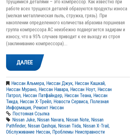
трущимися деталями – это компрессор. Как известно при
работе всех трущихся деталей образуются продукты износа
(мелкая металлическая пыль, стружка, грязь). При
накоплении определенного количества абразива поршневая
группа компрессора АС неизбежно подвергается задирам и
износу, что в 95% случаев приводит к ее выходу из строя
(заклиниванию компрессора).…
ДАЛЕЕ
Ниссан Альмера
,
Ниссан Джук
,
Ниссан Кашкай
,
Ниссан Мурано
,
Ниссан Навара
,
Ниссан Ноут
,
Ниссан
Патрол
,
Ниссан Патфайндер
,
Ниссан Теана
,
Ниссан
Тиида
,
Ниссан Х-Трейл
,
Новости Сервиса
,
Полезная
Информация
,
Ремонт Ниссан
Постояная Ссылка
Nissan Juke
,
Nissan Navara
,
Nissan Note
,
Nissan
Pathfinder
,
Nissan Qashqai
,
Nissan Tiida
,
Nissan X-Trail
,
Обслуживание Ниссан
,
Проблемы Неисправности