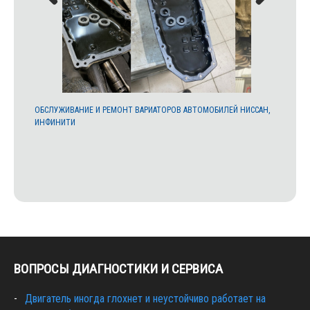
ИСТКИ В
ОБСЛУЖИВАНИЕ И РЕМОНТ ВАРИАТОРОВ АВТОМОБИЛЕЙ НИССАН,
ФИЛЬТР 
ИНФИНИТИ
T32, QAS
ВОПРОСЫ ДИАГНОСТИКИ И СЕРВИСА
Двигатель иногда глохнет и неустойчиво работает на