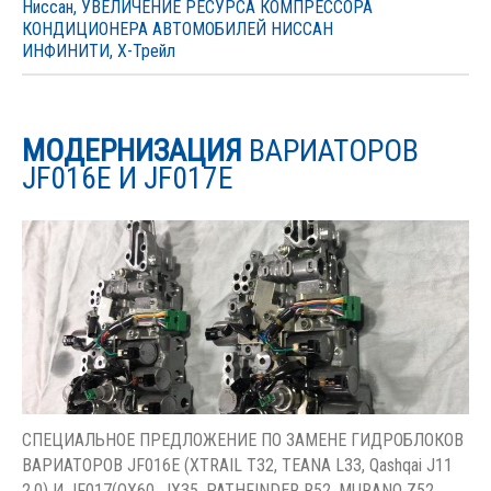
Ниссан
,
УВЕЛИЧЕНИЕ РЕСУРСА КОМПРЕССОРА
КОНДИЦИОНЕРА АВТОМОБИЛЕЙ НИССАН
ИНФИНИТИ
,
Х-Трейл
МОДЕРНИЗАЦИЯ
ВАРИАТОРОВ
JF016E И JF017E
СПЕЦИАЛЬНОЕ ПРЕДЛОЖЕНИЕ ПО ЗАМЕНЕ ГИДРОБЛОКОВ
ВАРИАТОРОВ JF016E (XTRAIL T32, TEANA L33, Qashqai J11
2.0) И JF017(QX60, JX35, PATHFINDER R52, MURANO Z52,