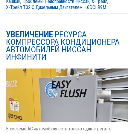
Кашкай
,
Проблемы Неисправности Ниссан
,
Х-Трейл
,
Х-Трейл T32 С Дизельным Двигателем 1.6DCI R9M
УВЕЛИЧЕНИЕ
РЕСУРСА
КОМПРЕССОРА КОНДИЦИОНЕРА
АВТОМОБИЛЕЙ НИССАН
ИНФИНИТИ
В системе АС автомобиля есть только один агрегат с