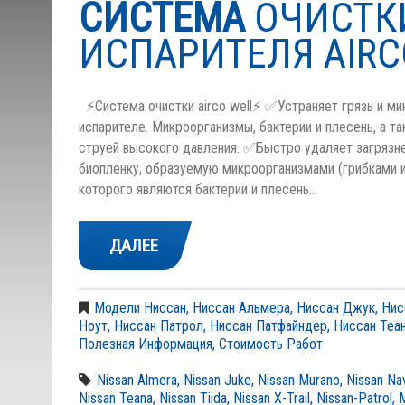
СИСТЕМА
ОЧИСТК
ИСПАРИТЕЛЯ AIRC
⚡Система очистки airco well⚡ ✅Устраняет грязь и ми
испарителе. Микроорганизмы, бактерии и плесень, а 
струей высокого давления. ✅Быстро удаляет загрязн
биопленку, образуемую микроорганизмами (грибками и
которого являются бактерии и плесень…
ДАЛЕЕ
Модели Ниссан
,
Ниссан Альмера
,
Ниссан Джук
,
Нис
Ноут
,
Ниссан Патрол
,
Ниссан Патфайндер
,
Ниссан Теа
Полезная Информация
,
Стоимость Работ
Nissan Almera
,
Nissan Juke
,
Nissan Murano
,
Nissan Na
Nissan Teana
,
Nissan Tiida
,
Nissan X-Trail
,
Nissan-Patrol
,