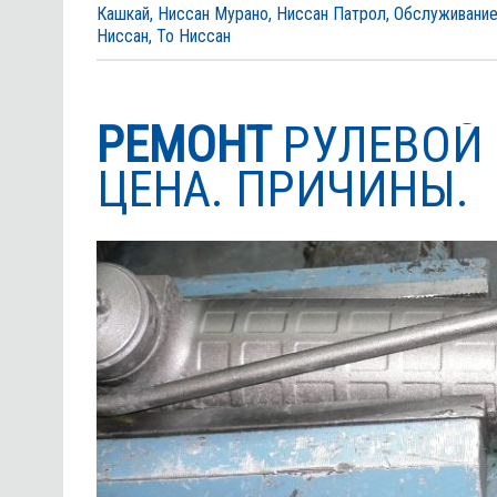
Кашкай
,
Ниссан Мурано
,
Ниссан Патрол
,
Обслуживание
Ниссан
,
То Ниссан
РЕМОНТ
РУЛЕВОЙ 
ЦЕНА. ПРИЧИНЫ.