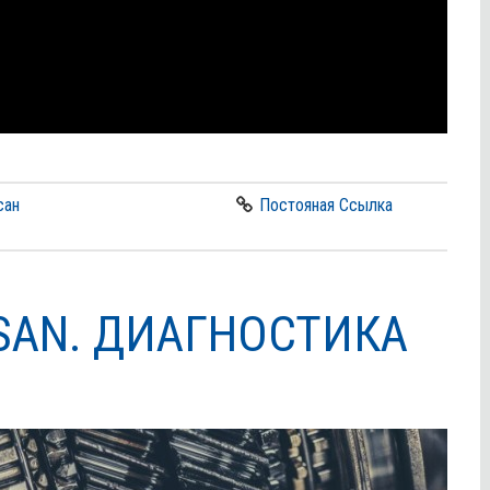
сан
Постояная Ссылка
SAN. ДИАГНОСТИКА