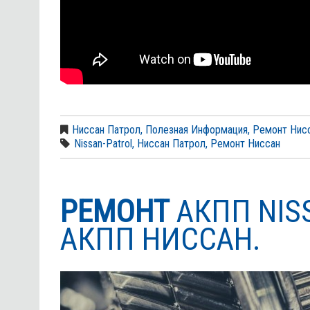
Ниссан Патрол
,
Полезная Информация
,
Ремонт Нис
Nissan-Patrol
,
Ниссан Патрол
,
Ремонт Ниссан
РЕМОНТ
АКПП NIS
АКПП НИССАН.