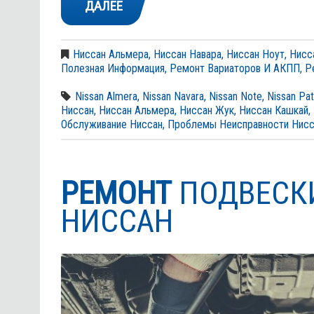
ДАЛЕЕ
Ниссан Альмера
,
Ниссан Навара
,
Ниссан Ноут
,
Нисс
Полезная Информация
,
Ремонт Вариаторов И АКПП
,
Р
Nissan Almera
,
Nissan Navara
,
Nissan Note
,
Nissan Pat
Ниссан
,
Ниссан Альмера
,
Ниссан Жук
,
Ниссан Кашкай
,
Обслуживание Ниссан
,
Проблемы Неисправности Нисс
РЕМОНТ
ПОДВЕСК
НИССАН