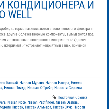
И КОНДИЦИОНЕРА И
O WELL
кробы, которые накапливаются в зоне пылевого фильтра и
также другие болезнетворные компоненты, вымываются под
ения и отложения с поверхности испарителя ✅Удаляет
 бактериями) ✅Устраняет неприятный запах, причиной
сан Кашкай
,
Ниссан Мурано
,
Ниссан Навара
,
Ниссан
на
,
Ниссан Тиида
,
Ниссан Х-Трейл
,
Новости Сервиса
,
Постояная Ссылка
vara
,
Nissan Note
,
Nissan Pathfinder
,
Nissan Qashqai
,
Модели Ниссан
,
Ниссан Альмера
,
Ниссан Жук
,
Ниссан