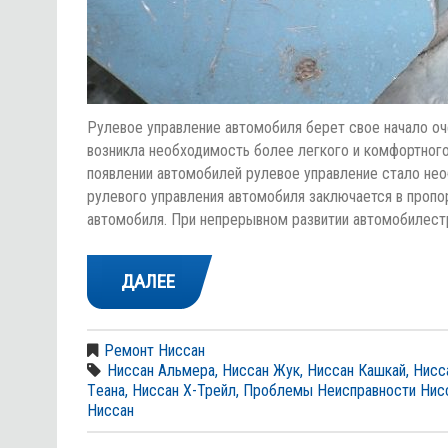
Рулевое управление автомобиля берет свое начало оч
возникла необходимость более легкого и комфортног
появлении автомобилей рулевое управление стало не
рулевого управления автомобиля заключается в пропо
автомобиля. При непрерывном развитии автомобилест
ДАЛЕЕ
Ремонт Ниссан
Ниссан Альмера
,
Ниссан Жук
,
Ниссан Кашкай
,
Нисс
Тeана
,
Ниссан Х-Трейл
,
Проблемы Неисправности Нис
Ниссан