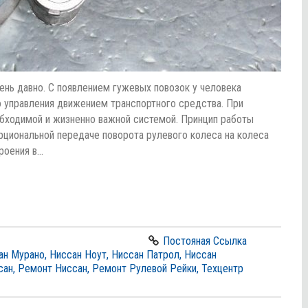
ень давно. С появлением гужевых повозок у человека
о управления движением транспортного средства. При
обходимой и жизненно важной системой. Принцип работы
рциональной передаче поворота рулевого колеса на колеса
роения в…
Постояная Ссылка
ан Мурано
,
Ниссан Ноут
,
Ниссан Патрол
,
Ниссан
сан
,
Ремонт Ниссан
,
Ремонт Рулевой Рейки
,
Техцентр