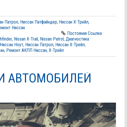
ан Патрол
,
Ниссан Патфайндер
,
Ниссан Х-Трейл
,
емонт Ниссан
Постояная Ссылка
hfinder
,
Nissan X-Trail
,
Nissan-Patrol
,
Диагностика
Ниссан Ноут
,
Ниссан Патрол
,
Ниссан Х-Трейл
,
ан
,
Ремонт АКПП Ниссан
,
Х-Трейл
И АВТОМОБИЛЕЙ