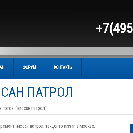
+7(495
САН
ФОРУМ
КОНТАКТЫ
САН ПАТРОЛ
в тэгов: "ниссан патрол"
ремонт ниссан патрол. техцентр nissan в москве.