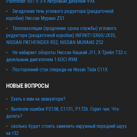
Pathfinder R51 c 3-х литровым дизелем V9X
Загадочная течь углового редуктора (раздаточной
коробки) Ниссан Мурано Z51
Теплоизоляция (продление срока службы) углового
редуктора (раздаточной коробки) INFINITI QX60/JX35,
NISSAN PATHFINDER R52, NISSAN MURANO Z52
Не набирает обороты Ниссан Кашкай J11, Х-Трейл T32 с
дизельным двигателем 1.6DCI R9M
Посторонний стук спереди на Nissan Tiida C11X
НОВЫЕ ВОПРОСЫ
Ехать к вам на эвакуаторе?
Вылезли ошибки Р2138, С1131, Р1726. Горит чек. Что
делать?
сколько будет стоить заменить наружный передний шруз
на т32