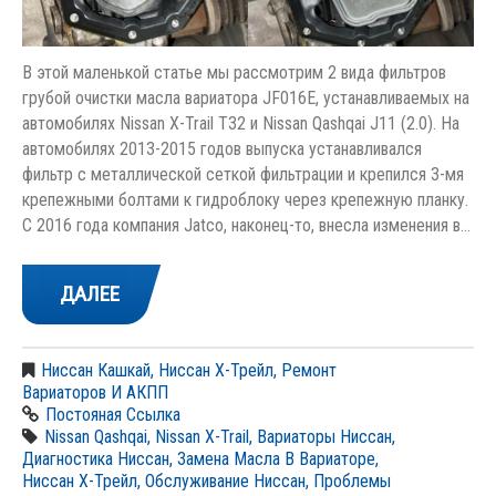
В этой маленькой статье мы рассмотрим 2 вида фильтров
грубой очистки масла вариатора JF016E, устанавливаемых на
автомобилях Nissan X-Trail Т32 и Nissan Qashqai J11 (2.0). На
автомобилях 2013-2015 годов выпуска устанавливался
фильтр с металлической сеткой фильтрации и крепился 3-мя
крепежными болтами к гидроблоку через крепежную планку.
С 2016 года компания Jatco, наконец-то, внесла изменения в…
ДАЛЕЕ
Ниссан Кашкай
,
Ниссан Х-Трейл
,
Ремонт
Вариаторов И АКПП
Постояная Ссылка
Nissan Qashqai
,
Nissan X-Trail
,
Вариаторы Ниссан
,
Диагностика Ниссан
,
Замена Масла В Вариаторе
,
Ниссан Х-Трейл
,
Обслуживание Ниссан
,
Проблемы