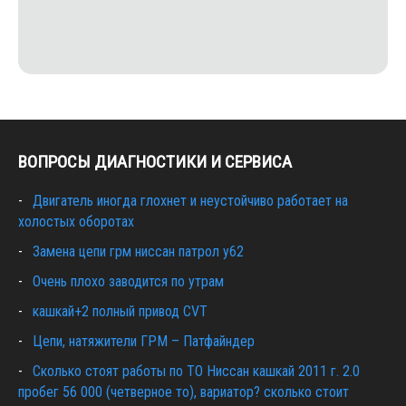
ВОПРОСЫ ДИАГНОСТИКИ И СЕРВИСА
Двигатель иногда глохнет и неустойчиво работает на
холостых оборотах
Замена цепи грм ниссан патрол y62
Очень плохо заводится по утрам
кашкай+2 полный привод CVT
Цепи, натяжители ГРМ – Патфайндер
Сколько стоят работы по ТО Ниссан кашкай 2011 г. 2.0
пробег 56 000 (четверное то), вариатор? сколько стоит