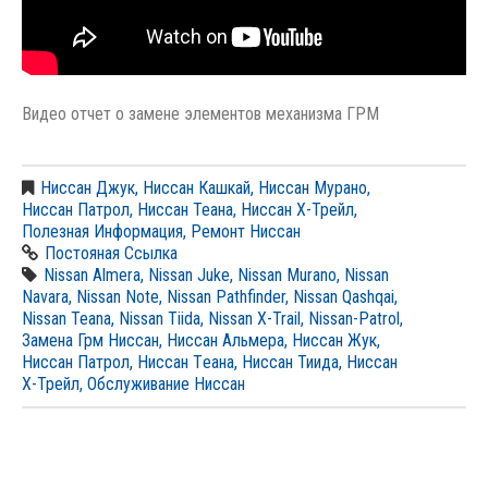
Видео отчет о замене элементов механизма ГРМ
Ниссан Джук
,
Ниссан Кашкай
,
Ниссан Мурано
,
Ниссан Патрол
,
Ниссан Теана
,
Ниссан Х-Трейл
,
Полезная Информация
,
Ремонт Ниссан
Постояная Ссылка
Nissan Almera
,
Nissan Juke
,
Nissan Murano
,
Nissan
Navara
,
Nissan Note
,
Nissan Pathfinder
,
Nissan Qashqai
,
Nissan Teana
,
Nissan Tiida
,
Nissan X-Trail
,
Nissan-Patrol
,
Замена Грм Ниссан
,
Ниссан Альмера
,
Ниссан Жук
,
Ниссан Патрол
,
Ниссан Тeана
,
Ниссан Тиида
,
Ниссан
Х-Трейл
,
Обслуживание Ниссан