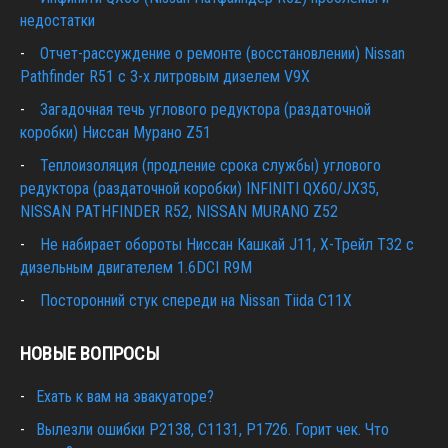
недостатки
Отчет-рассуждение о ремонте (восстановлении) Nissan
Pathfinder R51 c 3-х литровым дизелем V9X
Загадочная течь углового редуктора (раздаточной
коробки) Ниссан Мурано Z51
Теплоизоляция (продление срока службы) углового
редуктора (раздаточной коробки) INFINITI QX60/JX35,
NISSAN PATHFINDER R52, NISSAN MURANO Z52
Не набирает обороты Ниссан Кашкай J11, Х-Трейл T32 с
дизельным двигателем 1.6DCI R9M
Посторонний стук спереди на Nissan Tiida C11X
НОВЫЕ ВОПРОСЫ
Ехать к вам на эвакуаторе?
Вылезли ошибки Р2138, С1131, Р1726. Горит чек. Что