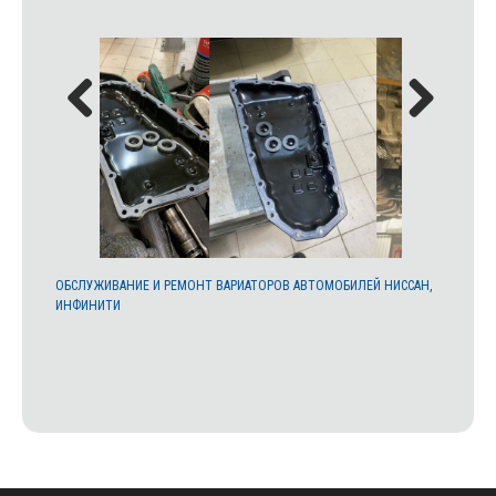
ИСТКИ В
ОБСЛУЖИВАНИЕ И РЕМОНТ ВАРИАТОРОВ АВТОМОБИЛЕЙ НИССАН,
ФИЛЬТР 
ИНФИНИТИ
T32, QAS