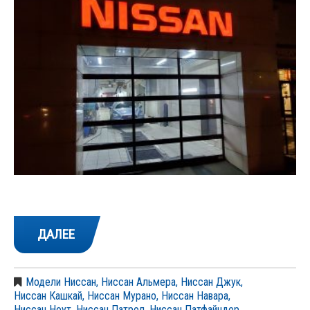
ДАЛЕЕ
Модели Ниссан
,
Ниссан Альмера
,
Ниссан Джук
,
Ниссан Кашкай
,
Ниссан Мурано
,
Ниссан Навара
,
Ниссан Ноут
,
Ниссан Патрол
,
Ниссан Патфайндер
,