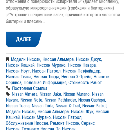
отложения с поверхности испарителя ✅Удаляет биопленку,
образуемую микроорганизмами (грибками и бактериями)
✅Устраняет неприятный запах, причиной которого являются
бактерии и плесень…
ДАЛЕЕ
Модели Ниссан
,
Ниссан Альмера
,
Ниссан Джук
,
Ниссан Кашкай
,
Ниссан Мурано
,
Ниссан Навара
,
Ниссан Ноут
,
Ниссан Патрол
,
Ниссан Патфайндер
,
Ниссан Теана
,
Ниссан Тиида
,
Ниссан Х-Трейл
,
Новости
Сервиса
,
Полезная Информация
,
Стоимость Работ
Постояная Ссылка
Nissan Almera
,
Nissan Juke
,
Nissan Murano
,
Nissan
Navara
,
Nissan Note
,
Nissan Pathfinder
,
Nissan Qashqai
,
Nissan Teana
,
Nissan Tiida
,
Nissan X-Trail
,
Nissan-Patrol
,
Модели Ниссан
,
Ниссан Альмера
,
Ниссан Жук
,
Ниссан
Кашкай
,
Ниссан Мурано
,
Ниссан Патрол
,
Обслуживание Ниссан
,
Ремонт Ниссан
,
Сервис
Ниссан
,
Техцентр Ниссан
,
То Ниссан